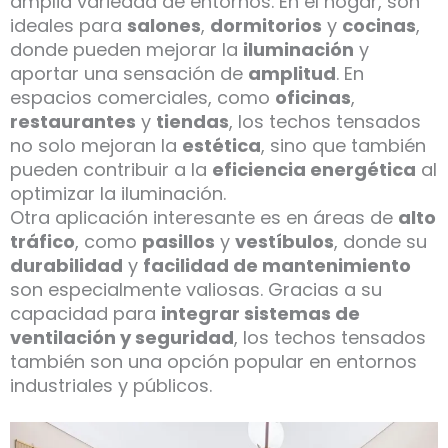
amplia variedad de entornos. En el hogar, son
ideales para
salones
,
dormitorios
y
cocinas
,
donde pueden mejorar la
iluminación
y
aportar una sensación de
amplitud
. En
espacios comerciales, como
oficinas
,
restaurantes
y
tiendas
, los techos tensados
no solo mejoran la
estética
, sino que también
pueden contribuir a la
eficiencia energética
al
optimizar la iluminación.
Otra aplicación interesante es en áreas de
alto
tráfico
, como
pasillos
y
vestíbulos
, donde su
durabilidad
y
facilidad de mantenimiento
son especialmente valiosas. Gracias a su
capacidad para
integrar sistemas de
ventilación y seguridad
, los techos tensados
también son una opción popular en entornos
industriales y públicos.