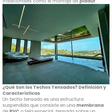
tradicionales como el montaje de
pladur
.
¿Qué Son los Techos Tensados? Definición y
Características
Un techo tensado es una estructura
suspendida que consiste en una
membrana
de
PVC
o tela especial, tensada sobre un