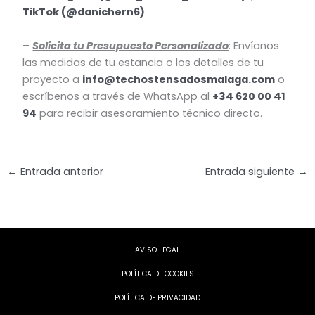
TikTok (@danichern6)
.
–
Solicita tu Presupuesto Personalizado
: Envíanos
las medidas de tu estancia o los detalles de tu
proyecto a
info@techostensadosmalaga.com
o
escríbenos a través de WhatsApp al
+34 620 00 41
94
para recibir asesoramiento técnico directo.
←
Entrada anterior
Entrada siguiente
→
AVISO LEGAL
POLÍTICA DE COOKIES
POLÍTICA DE PRIVACIDAD